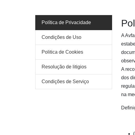
Pol
Política de Privacidade
A Avfa
Condições de Uso
estabe
Politica de Cookies
docume
observ
Resolução de litigios
A reco
dos di
Condições de Serviço
regula
na med
Defini