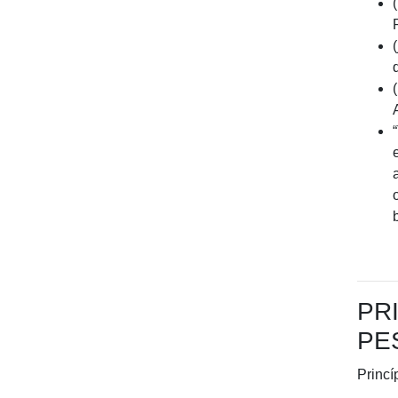
PR
PE
Princí