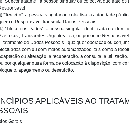
(i) “Subcontratante”: a pessoa singular ou colectiva que trate 
Responsável;
(j) “Terceiro”: a pessoa singular ou colectiva, a autoridade públ
quem o Responsável transmita Dados Pessoais;
(k) “Titular dos Dados”: a pessoa singular identificada ou ident
Aveirofast, Transportes Urgentes Lda, ou por outro Responsável
“Tratamento de Dados Pessoais”: qualquer operação ou conjun
efectuadas com ou sem meios automatizados, tais como a recolha
adaptação ou alteração, a recuperação, a consulta, a utilização
ou por qualquer outra forma de colocação à disposição, com c
bloqueio, apagamento ou destruição.
INCÍPIOS APLICÁVEIS AO TRAT
SSOAIS
pios Gerais