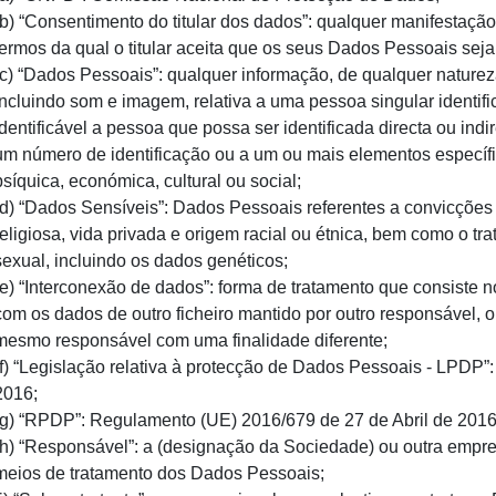
(b) “Consentimento do titular dos dados”: qualquer manifestação 
termos da qual o titular aceita que os seus Dados Pessoais sej
(c) “Dados Pessoais”: qualquer informação, de qualquer nature
incluindo som e imagem, relativa a uma pessoa singular identifi
identificável a pessoa que possa ser identificada directa ou in
um número de identificação ou a um ou mais elementos específico
psíquica, económica, cultural ou social;
(d) “Dados Sensíveis”: Dados Pessoais referentes a convicções fil
religiosa, vida privada e origem racial ou étnica, bem como o tr
sexual, incluindo os dados genéticos;
(e) “Interconexão de dados”: forma de tratamento que consiste 
com os dados de outro ficheiro mantido por outro responsável, 
mesmo responsável com uma finalidade diferente;
(f) “Legislação relativa à protecção de Dados Pessoais - LPDP
2016;
(g) “RPDP”: Regulamento (UE) 2016/679 de 27 de Abril de 2016
(h) “Responsável”: a (designação da Sociedade) ou outra empre
meios de tratamento dos Dados Pessoais;